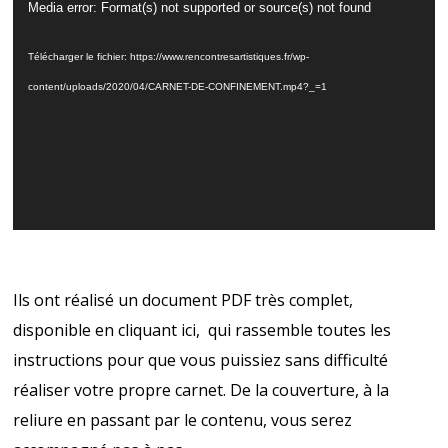
Lecteur
Media error: Format(s) not supported or source(s) not found
vidéo
Télécharger le fichier: https://www.rencontresartistiques.fr/wp-
content/uploads/2020/04/CARNET-DE-CONFINEMENT.mp4?_=1
Ils ont réalisé un document PDF très complet,
disponible en cliquant ici, qui rassemble toutes les
instructions pour que vous puissiez sans difficulté
réaliser votre propre carnet. De la couverture, à la
reliure en passant par le contenu, vous serez