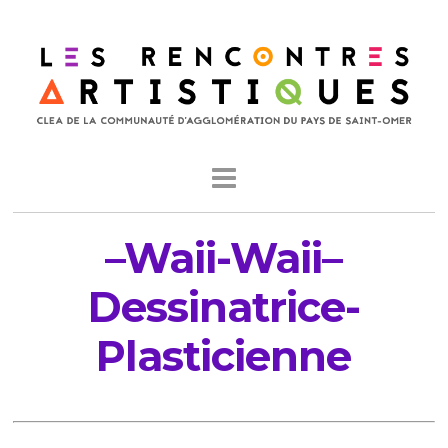
–Waii-Waii–
Dessinatrice-
Plasticienne