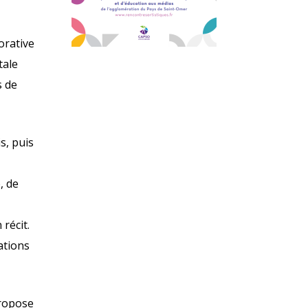
orative
tale
s de
s, puis
, de
 récit.
ations
propose