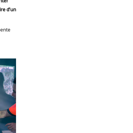
nter
ire d’un
mente