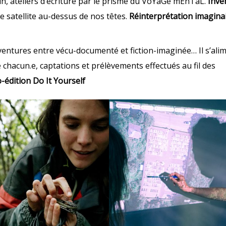
sin, ateliers d’écriture par le prisme du VoYaGe mEnTaL.
Inve
ue satellite au-dessus de nos têtes.
Réinterprétation imagina
entures entre vécu-documenté et fiction-imaginée… Il s’ali
e chacun.e, captations et prélèvements effectués au fil des
-édition Do It Yourself