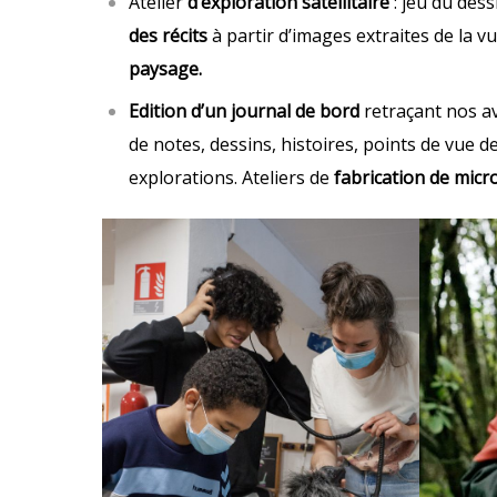
Atelier
d’exploration satellitaire
: jeu du des
des récits
à partir d’images extraites de la v
paysage.
Edition d’un journal de bord
retraçant nos av
de notes, dessins, histoires, points de vue d
explorations. Ateliers de
fabrication de micro