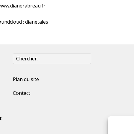
www.dianerabreau.fr
oundcloud : dianetales
Plan du site
Contact
t