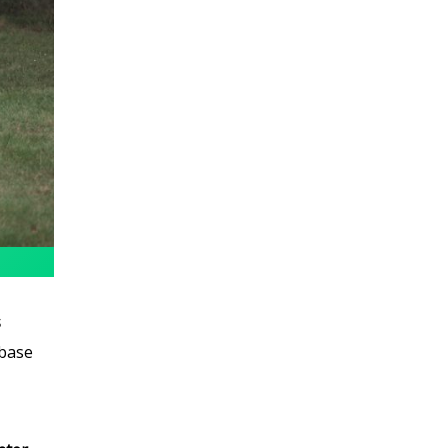
s
 base