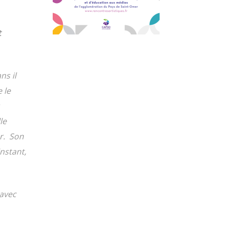
t
ns il
 le
le
or. Son
nstant,
 avec