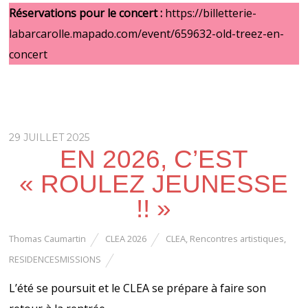
Réservations pour le concert :
https://billetterie-
labarcarolle.mapado.com/event/659632-old-treez-en-
concert
29 JUILLET 2025
EN 2026, C’EST
« ROULEZ JEUNESSE
!! »
Thomas Caumartin
CLEA 2026
CLEA
,
Rencontres artistiques
,
RESIDENCESMISSIONS
L’été se poursuit et le CLEA se prépare à faire son