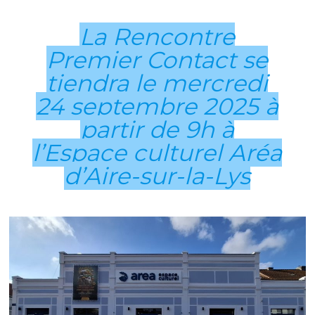
La Rencontre
Premier Contact se
tiendra le mercredi
24 septembre 2025 à
partir de 9h à
l’Espace culturel Aréa
d’Aire-sur-la-Lys