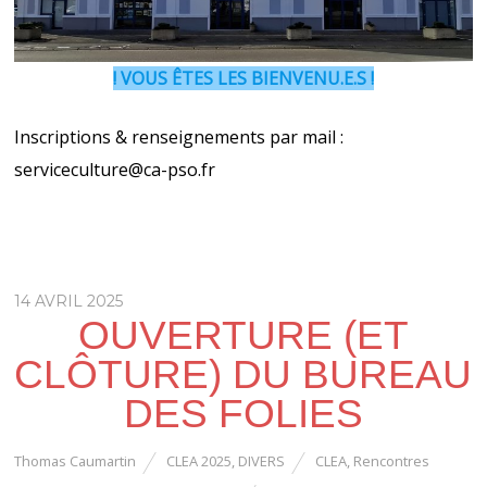
! VOUS ÊTES LES BIENVENU.E.S !
Inscriptions & renseignements par mail :
serviceculture@ca-pso.fr
14 AVRIL 2025
OUVERTURE (ET
CLÔTURE) DU BUREAU
DES FOLIES
Thomas Caumartin
CLEA 2025
,
DIVERS
CLEA
,
Rencontres