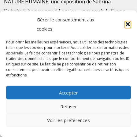
NATURE HUMAINE, une exposition de Sabrina
Quindroit à retrouver à Enerlya – maison de la Capso
Gérer le consentement aux
La certitude incertaine – Hugo Clarence Janody
cookies
Vendredi 6 février 2026 – Un concert évènement pour
Pour offrir les meilleures expériences, nous utilisons des technologies
fêter le lancement du CLÉA !
telles que les cookies pour stocker et/ou accéder aux informations des
appareils. Le fait de consentir à ces technologies nous permettra de
traiter des données telles que le comportement de navigation ou les ID
uniques sur ce site. Le fait de ne pas consentir ou de retirer son
consentement peut avoir un effet négatif sur certaines caractéristiques
et fonctions.
Plan du site
Accepter
Contact
Refuser
Voir les préférences