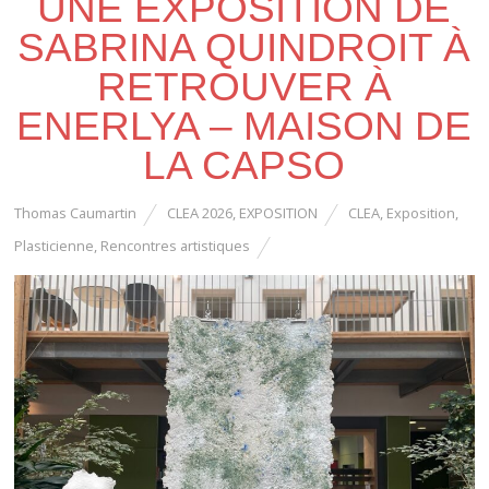
UNE EXPOSITION DE
SABRINA QUINDROIT À
RETROUVER À
ENERLYA – MAISON DE
LA CAPSO
Thomas Caumartin
CLEA 2026
,
EXPOSITION
CLEA
,
Exposition
,
Plasticienne
,
Rencontres artistiques