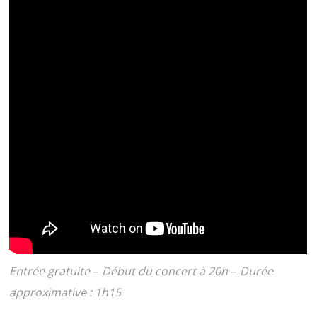
Entrée gratuite
–
Début du concert à 20h
–
Durée
approximative : 1h15